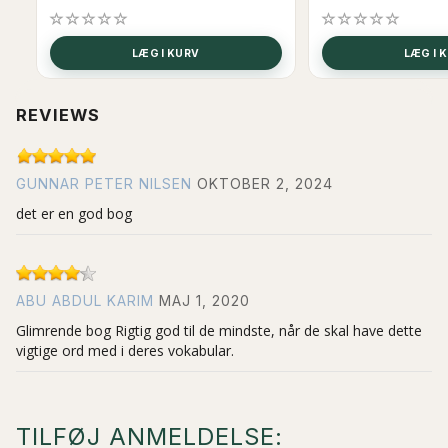
SE
LÆG I KURV
LÆG I 
REVIEWS
GUNNAR PETER NILSEN
OKTOBER 2, 2024
det er en god bog
ABU ABDUL KARIM
MAJ 1, 2020
Glimrende bog Rigtig god til de mindste, når de skal have dette
vigtige ord med i deres vokabular.
TILFØJ ANMELDELSE: