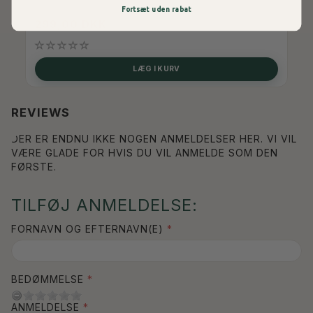
Fortsæt uden rabat
299,00 DKK
LÆG I KURV
REVIEWS
DER ER ENDNU IKKE NOGEN ANMELDELSER HER. VI VIL
VÆRE GLADE FOR HVIS DU VIL ANMELDE SOM DEN
FØRSTE.
TILFØJ ANMELDELSE:
FORNAVN OG EFTERNAVN(E)
BEDØMMELSE
ANMELDELSE