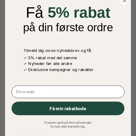
Få
5% rabat
ANDRE KØBTE OGSÅ
på din første ordre
Tilmeld dig vores nyhedsbrev og få:
✓ 5% rabat med det samme
✓ Nyheder før alle andre
✓ Eksklusive kampagner og rabatter
Email
Få min rabatkode
Vi passer godt på dine oplysninger.
Du kan altid framelde dig.
ROYAL AL-RAWDA BEDETÆPPE