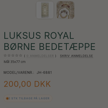
LUKSUS ROYAL
BØRNE BEDETÆPPE
0
ANMELDELSER
SKRIV ANMELDELSE
Mål 35x77 cm
MODEL/VARENR.:
JH-6881
200,00 DKK
2 STK TILBAGE PÅ LAGER