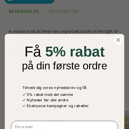
BESKRIVELSE
INFORMATION
A serious look at these two important books in the light of
Science given by the famous Dr. Zakir Naik.
Being the two mostly read books in the World, they are of
Få
5% rabat
immense imporgance, and truly deserve a thorough
examination, as is given here by Dr. Zakir Naik.
på din første ordre
Tilmeld dig vores nyhedsbrev og få:
ANDRE KØBTE OGSÅ
✓ 5% rabat med det samme
✓ Nyheder før alle andre
✓ Eksklusive kampagner og rabatter
-50%
Email