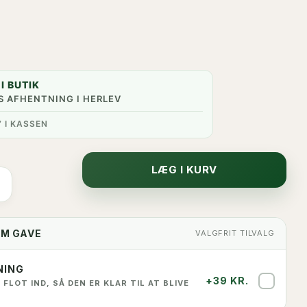
I BUTIK
S AFHENTNING I HERLEV
” I KASSEN
LÆG I KURV
OM GAVE
VALGFRIT TILVALG
NING
+39 KR.
✓
 FLOT IND, SÅ DEN ER KLAR TIL AT BLIVE