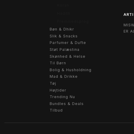
Koran
Hadith
ARTI
Fremmedsprog
MIS
Bøn & Dhikr
ER A
Slik & Snacks
Parfumer & Dufte
Støt Palæstina
Skønhed & Helse
Til Børn
Bolig & Husholdning
Mad & Drikke
Tøj
Højtider
Trending Nu
Bundles & Deals
Tilbud