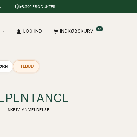
.
+3.500 PRODUKTER
0
A
LOG IND
INDKØBSKURV
BØRN
TILBUD
REPENTANCE
SKRIV ANMELDELSE