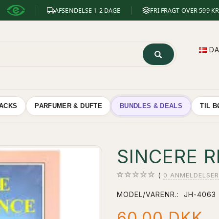
AFSENDELSE 1-2 DAGE
FRI FRAGT OVER 599 KR
D
NACKS
PARFUMER & DUFTE
BUNDLES & DEALS
TIL 
SINCERE 
0
ANMELDELSER
MODEL/VARENR.:
JH-4063
60,00 DKK