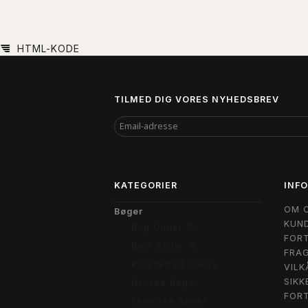
HTML-KODE
TILMED DIG VORES NYHEDSBREV
EMAIL-
ADRESSE
KATEGORIER
INF
OM 
Bøger
KUND
Bog Outlet %
FORT
Best Seller %
FRAG
Koranen På Dansk
VILK
SIKK
Danske Bøger
FOR
Engelske Bøger