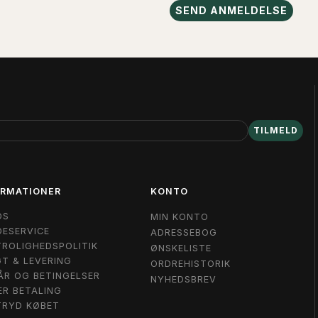
SEND ANMELDELSE
TILMELD
ORMATIONER
KONTO
OS
MIN KONTO
ESERVICE
ADRESSEBOG
ROLIGHEDSPOLITIK
ØNSKELISTE
T & LEVERING
ORDREHISTORIK
ÅR OG BETINGELSER
NYHEDSBREV
ER BETALING
TRYD KØBET