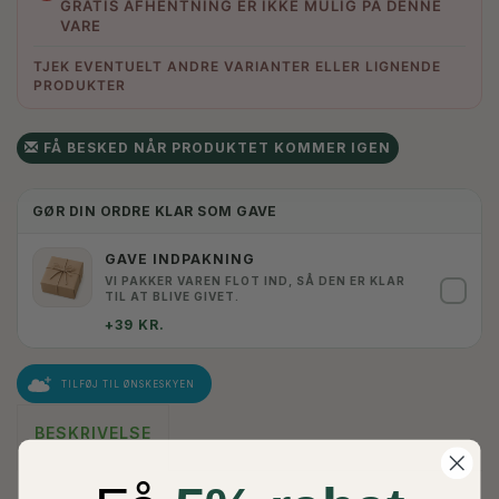
GRATIS AFHENTNING ER IKKE MULIG PÅ DENNE
VARE
TJEK EVENTUELT ANDRE VARIANTER ELLER LIGNENDE
PRODUKTER
FÅ BESKED NÅR PRODUKTET KOMMER IGEN
GØR DIN ORDRE KLAR SOM GAVE
GAVE INDPAKNING
VI PAKKER VAREN FLOT IND, SÅ DEN ER KLAR
✓
TIL AT BLIVE GIVET.
+39 KR.
TILFØJ TIL ØNSKESKYEN
BESKRIVELSE