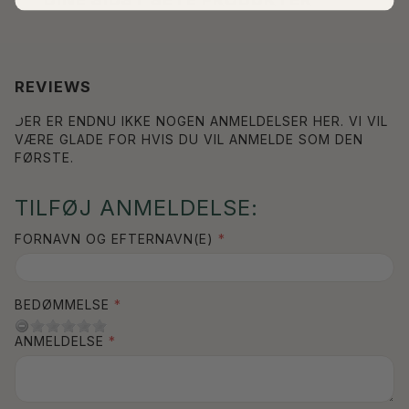
REVIEWS
DER ER ENDNU IKKE NOGEN ANMELDELSER HER. VI VIL
VÆRE GLADE FOR HVIS DU VIL ANMELDE SOM DEN
FØRSTE.
TILFØJ ANMELDELSE:
FORNAVN OG EFTERNAVN(E)
BEDØMMELSE
ANMELDELSE