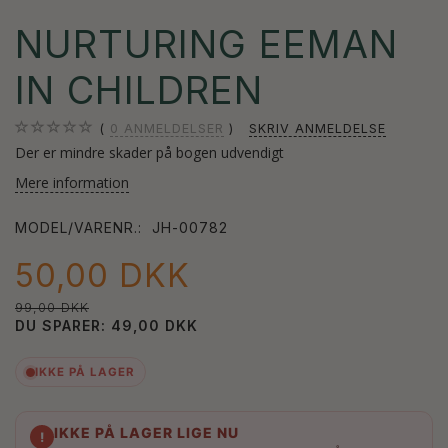
NURTURING EEMAN
IN CHILDREN
0
ANMELDELSER
SKRIV ANMELDELSE
Der er mindre skader på bogen udvendigt
Mere information
MODEL/VARENR.:
JH-00782
50,00 DKK
99,00 DKK
DU SPARER:
49,00 DKK
IKKE PÅ LAGER
IKKE PÅ LAGER LIGE NU
!