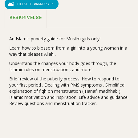
TILFØJ TIL ØNSKESKYEN
BESKRIVELSE
An Islamic
puberty guide
for Muslim girls only!
Learn how to blossom from a girl into a young woman in a
way that pleases
Allah
.
Understand the changes your body goes through, the
Islamic rules on
menstruation
, and more!
Brief review of the puberty process. How to respond to
your first
period
. Dealing with
PMS symptoms
. Simplified
explanation of
fiqh
on
menstruation
(
Hanafi madhhab
).
Islamic
motivation and inspiration. Life advice and guidance.
Review questions and menstruation tracker.