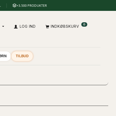
.
+3.500 PRODUKTER
0
A
LOG IND
INDKØBSKURV
BØRN
TILBUD