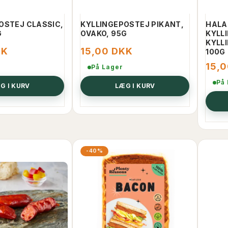
ÆG I KURV
LÆG I KURV
OSTEJ CLASSIC,
KYLLINGEPOSTEJ PIKANT,
HALA
G
OVAKO, 95G
KYLL
KYLL
KK
15,00 DKK
100G
15,
På Lager
På
G I KURV
LÆG I KURV
-40%