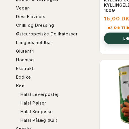
KYLLINGEL
Vegan
100G
Desi Flavours
15,00 D
Chilli og Dressing
2 Stk Til
Østeuropæiske Delikatesser
LÆ
Langtids holdbar
Glutenfri
Honning
Ekstrakt
Eddike
Kød
Halal Leverpostej
Halal Pølser
Halal Kødpølse
Halal Pålæg (Køl)
Snacks