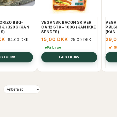
ORIZO BBQ-
VEGANSK BACON SKIVER
VEGA
TK.) 320G (KAN
CA 12 STK - 100G (KAN IKKE
PØLSE
ES)
SENDES)
(KAN 
KK
15,00 DKK
29,
64,00 DKK
25,00 DKK
På Lager
1 S
G I KURV
LÆG I KURV
: