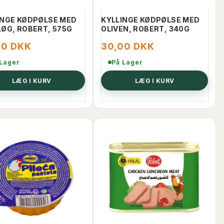
INGE KØDPØLSE MED
KYLLINGE KØDPØLSE MED
LØG, ROBERT, 575G
OLIVEN, ROBERT, 340G
00 DKK
30,00 DKK
 Lager
På Lager
LÆG I KURV
LÆG I KURV
ARGETA KYLLINGEPOSTEJ HALAL
KYLLINGEPOS
95 G
PIKANT SMAG
20,00 DKK
15,00 DKK