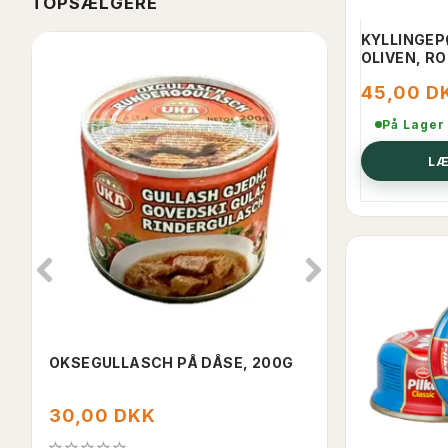
TOPSÆLGERE
KYLLINGEP
OLIVEN, RO
45,00 D
På Lager
LÆ
OKSEGULLASCH PÅ DÅSE, 200G
CORNED HAL
340GM
30,00 DKK
50,00 DK