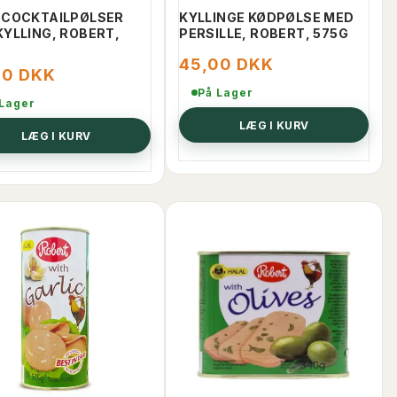
 COCKTAILPØLSER
KYLLINGE KØDPØLSE MED
KYLLING, ROBERT,
PERSILLE, ROBERT, 575G
45,00 DKK
00 DKK
På Lager
 Lager
LÆG I KURV
LÆG I KURV