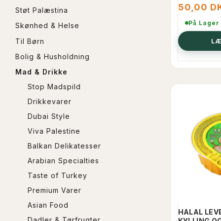
50,00 D
Støt Palæstina
På Lager
Skønhed & Helse
Til Børn
LÆ
Bolig & Husholdning
Mad & Drikke
Stop Madspild
Drikkevarer
Dubai Style
Viva Palestine
Balkan Delikatesser
Arabian Specialties
Taste of Turkey
Premium Varer
Asian Food
HALAL LEV
Dadler & Tørfrugter
KYLLING O