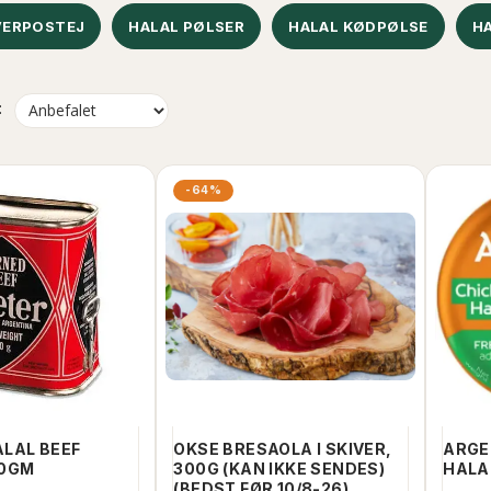
VERPOSTEJ
HALAL PØLSER
HALAL KØDPØLSE
HA
:
-64%
LAL BEEF
OKSE BRESAOLA I SKIVER,
ARGE
40GM
300G (KAN IKKE SENDES)
HALA
(BEDST FØR 10/8-26)