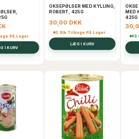
OKSEPØLSER MED KYLLING,
OKSE
ØLSER,
ROBERT, 425G
MED 
25G
425G
30,00 DKK
KK
30,
2 Stk Tilbage På Lager
bage På Lager
På
LÆG I KURV
G I KURV