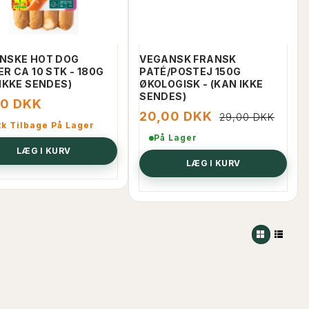
NSKE HOT DOG
VEGANSK FRANSK
R CA 10 STK - 180G
PATÉ/POSTEJ 150G
IKKE SENDES)
ØKOLOGISK - (KAN IKKE
SENDES)
00 DKK
20,00 DKK
29,00 DKK
tk Tilbage På Lager
På Lager
LÆG I KURV
LÆG I KURV