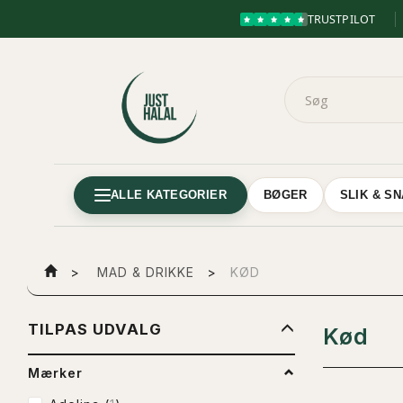
TRUSTPILOT
ALLE KATEGORIER
BØGER
SLIK & S
MAD & DRIKKE
KØD
SKIFTE
TILPAS UDVALG
Kød
FILTER
Mærker