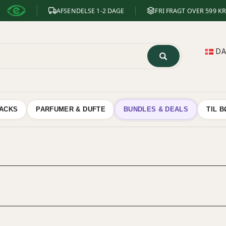
AFSENDELSE 1-2 DAGE
FRI FRAGT OVER 599 KR
D
NACKS
PARFUMER & DUFTE
BUNDLES & DEALS
TIL 