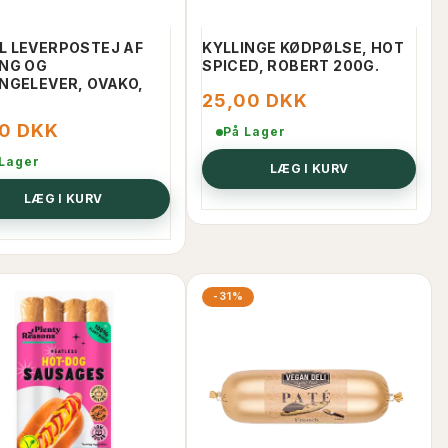
LÆG I KURV
LÆ
L LEVERPOSTEJ AF
KYLLINGE KØDPØLSE, HOT
ING OG
SPICED, ROBERT 200G.
INGELEVER, OVAKO,
25,00 DKK
00 DKK
På Lager
 Lager
LÆG I KURV
LÆG I KURV
-31%