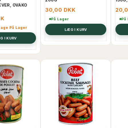
EVER, OVAKO
30,00 DKK
20,
KK
På Lager
På
bage På Lager
LÆG I KURV
G I KURV