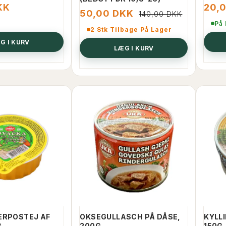
KK
20,
50,00 DKK
140,00 DKK
På
2 Stk Tilbage På Lager
G I KURV
LÆG I KURV
ERPOSTEJ AF
OKSEGULLASCH PÅ DÅSE,
KYLL
G
200G
150G,