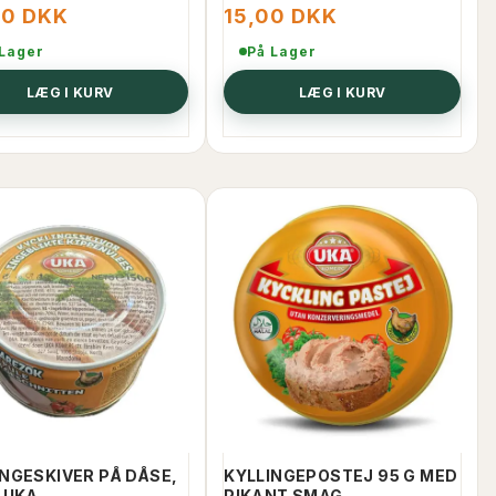
00 DKK
15,00 DKK
 Lager
På Lager
LÆG I KURV
LÆG I KURV
INGESKIVER PÅ DÅSE,
KYLLINGEPOSTEJ 95 G MED
 UKA
PIKANT SMAG