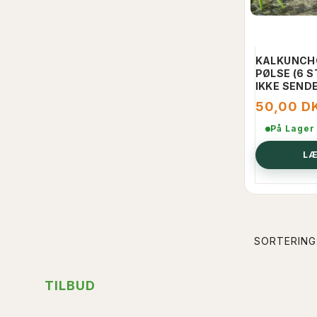
KALKUNCH
PØLSE (6 S
IKKE SEND
50,00 D
På Lager
LÆ
SORTERING
TILBUD