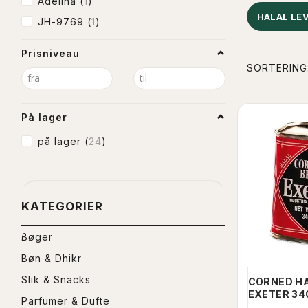
Adelina
(
1
)
HALAL LE
JH-9769
(
1
)
Prisniveau
SORTERING
På lager
på lager
(
24
)
KATEGORIER
Bøger
Bøn & Dhikr
Slik & Snacks
CORNED HA
EXETER 3
Parfumer & Dufte