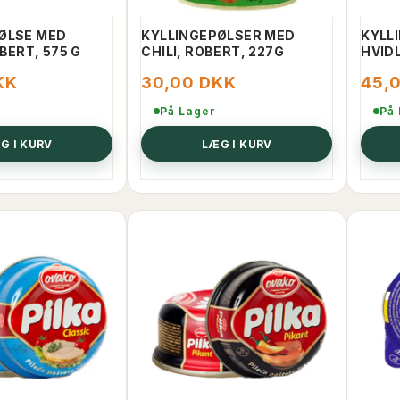
ØLSE MED
KYLLINGEPØLSER MED
KYLL
BERT, 575 G
CHILI, ROBERT, 227G
HVID
KK
30,00 DKK
45,
På Lager
På
G I KURV
LÆG I KURV
AL BEEF EXETER
KYLLINGESKIVER PÅ DÅSE, 150G,
UKA
K
20,00 DKK