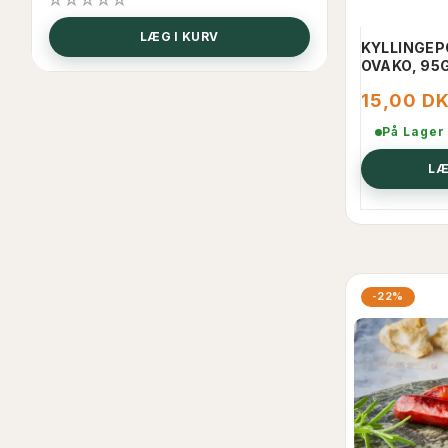
LÆG I KURV
L
KYLLINGEP
OVAKO, 95
15,00 D
På Lager
LÆ
-22%