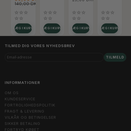
140,00 DKK
LÆG I KURV
LÆG I KURV
LÆG I KURV
LÆG I KURV
TILMED DIG VORES NYHEDSBREV
EMAIL-
TILMELD
ADRESSE
INFORMATIONER
OM OS
KUNDESERVICE
FORTROLIGHEDSPOLITIK
FRAGT & LEVERING
VILKÅR OG BETINGELSER
SIKKER BETALING
FORTRYD KØBET