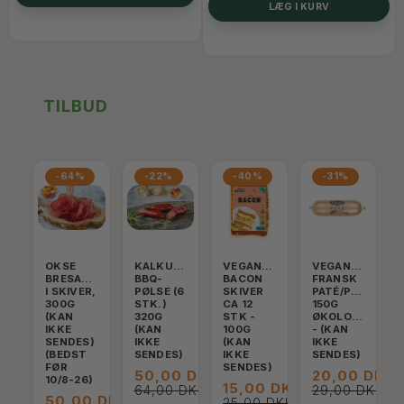
LÆG I KURV
TILBUD
-64%
-22%
-40%
-31%
OKSE
KALKUNCHORIZO
VEGANSK
VEGANSK
BRESAOLA
BBQ-
BACON
FRANSK
I SKIVER,
PØLSE (6
SKIVER
PATÉ/POSTEJ
300G
STK.)
CA 12
150G
(KAN
320G
STK -
ØKOLOGISK
IKKE
(KAN
100G
- (KAN
SENDES)
IKKE
(KAN
IKKE
(BEDST
SENDES)
IKKE
SENDES)
FØR
SENDES)
50,00 DKK
20,00 DKK
10/8-26)
15,00 DKK
64,00 DKK
29,00 DKK
50,00 DKK
25,00 DKK