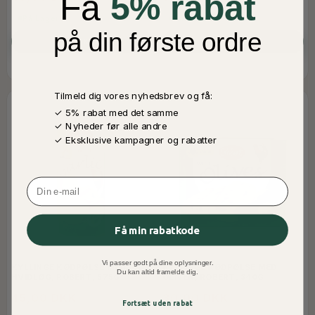
Få
5% rabat
På Lager
På Lager
på din første ordre
LÆG I KURV
LÆG I KURV
Tilmeld dig vores nyhedsbrev og få:
✓ 5% rabat med det samme
✓ Nyheder før alle andre
✓ Eksklusive kampagner og rabatter
Email
Få min rabatkode
Vi passer godt på dine oplysninger.
KYLLINGE KØDPØLSE MED
KYLLINGE KØDPØLSE MED
Du kan altid framelde dig.
HVIDLØG, ROBERT, 575G
OLIVEN, ROBERT, 340G
45,00 DKK
30,00 DKK
Fortsæt uden rabat