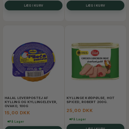
LÆG I KURV
LÆG I KURV
HALAL LEVERPOSTEJ AF
KYLLINGE KØDPØLSE, HOT
KYLLING OG KYLLINGELEVER,
SPICED, ROBERT 200G.
OVAKO, 100G
25,00 DKK
15,00 DKK
På Lager
På Lager
LÆG I KURV