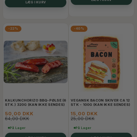
LÆG I KURV
-22%
-40%
KALKUNCHORIZO BBQ-PØLSE (6
VEGANSK BACON SKIVER CA 12
STK.) 320G (KAN IKKE SENDES)
STK - 100G (KAN IKKE SENDES)
50,00 DKK
15,00 DKK
64,00 DKK
25,00 DKK
På Lager
På Lager