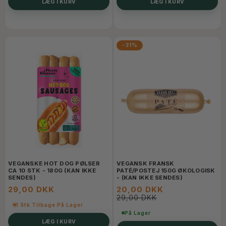
LÆG I KURV
LÆG I KURV
-31%
VEGANSKE HOT DOG PØLSER
VEGANSK FRANSK
CA 10 STK - 180G (KAN IKKE
PATÉ/POSTEJ 150G ØKOLOGISK
SENDES)
- (KAN IKKE SENDES)
29,00 DKK
20,00 DKK
29,00 DKK
1 Stk Tilbage På Lager
På Lager
LÆG I KURV