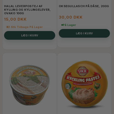
HALAL LEVERPOSTEJ AF
OKSEGULLASCH PÅ DÅSE, 200G
KYLLING OG KYLLINGELEVER,
OVAKO 100G
30,00 DKK
15,00 DKK
På Lager
2 Stk Tilbage På Lager
LÆG I KURV
LÆG I KURV