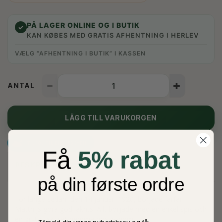
PÅ LAGER ONLINE OG I BUTIK
✓
KAN KØBES MED GRATIS AFHENTNING I HERLEV
VÆLG “AFHENTNING I BUTIK” I KASSEN
ANTAL
LÄGG TILL VARUKORGEN
TILFØJ TIL ØNSKESKYEN
Få
5% rabat
BESKRIVNING
på din første ordre
För länge sedan, den 14 januari 1920, började farfar
Matthijs göra god lakrits. Allt började med en enkel spis och
en gryta i skjulet hemma hos honom.