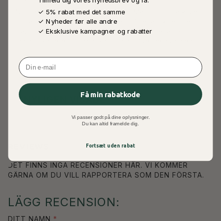
Tilmeld dig vores nyhedsbrev og få:
Nu, mer än 100 år senare, fortsätter Matthijs fortfarande
✓ 5% rabat med det samme
sin farfars tradition från en mycket större fabrik i en liten
✓ Nyheder før alle andre
stad i Holland. Produktionen har vuxit med mer än 50
✓ Eksklusive kampagner og rabatter
fantastiska recept som älskas och äts över hela världen.
Email
Få min rabatkode
NYLIGEN VISADE
Vi passer godt på dine oplysninger.
Du kan altid framelde dig.
REVIEWS
Fortsæt uden rabat
DET FINNS INGA RECENSIONER HÄR. VI KOMMER
GÄRNA OM DU VILL RAPPORTERA SOM DEN FÖRSTA.
LÄGG RECENSION:
DITT NAMN