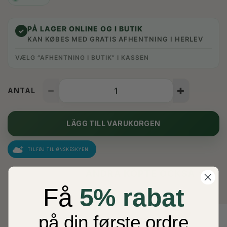
PÅ LAGER ONLINE OG I BUTIK
✓
KAN KØBES MED GRATIS AFHENTNING I HERLEV
VÆLG “AFHENTNING I BUTIK” I KASSEN
ANTAL
LÄGG TILL VARUKORGEN
TILFØJ TIL ØNSKESKYEN
ANDRA KÖPTE OCKSÅ
Få
5% rabat
-33%
på din første ordre