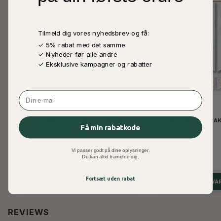
Tilmeld dig vores nyhedsbrev og få:
✓ 5% rabat med det samme
✓ Nyheder før alle andre
✓ Eksklusive kampagner og rabatter
Email
YAFFA MEDJOUL LARGE DADLER FRA
RAMADAN MUBARAK
Få min rabatkode
PALÆSTINA (NY HØST) - 900G
OCH VITT)
150,00 DKK
40,00 DKK
60,00 DKK
Vi passer godt på dine oplysninger.
Du kan altid framelde dig.
Fortsæt uden rabat
LÄGG TILL VARUKORGEN
LÄGG TILL V
REVIEWS