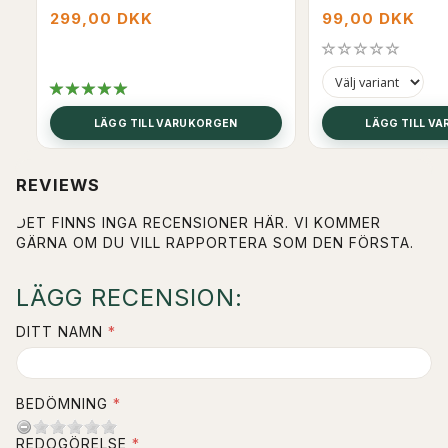
299,00 DKK
99,00 DKK
LÄGG TILL VARUKORGEN
LÄGG TILL V
REVIEWS
DET FINNS INGA RECENSIONER HÄR. VI KOMMER
GÄRNA OM DU VILL RAPPORTERA SOM DEN FÖRSTA.
LÄGG RECENSION:
DITT NAMN
BEDÖMNING
REDOGÖRELSE