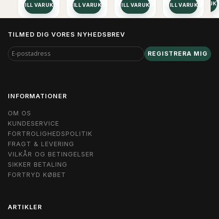
SE PRODUK
LÄGG TILL VARUKORGEN
LÄGG TILL VARUKORGEN
LÄGG TILL VARUKORGEN
LÄGG TILL VARUKORGEN
TILMED DIG VORES NYHEDSBREV
E-
REGISTRERA MIG
POSTADRESS
INFORMATIONER
OM OS
KUNDESERVICE
FORTROLIGHEDSPOLITIK
FRAGT & LEVERING
VILKÅR OG BETINGELSER
SIKKER BETALING
FORTRYD KØBET
ARTIKLER