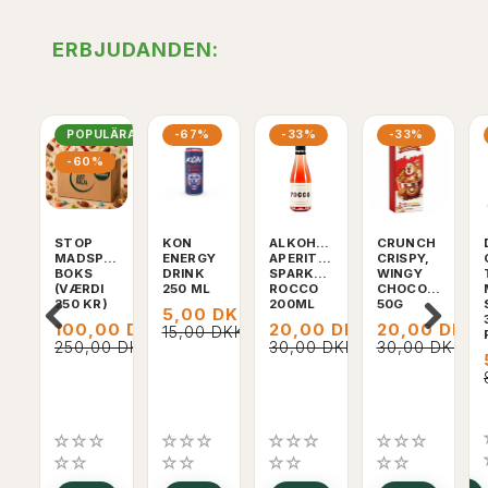
ERBJUDANDEN:
POPULÄRA
-67%
-33%
-33%
-60%
STOP
KON
ALKOHOLFRI
CRUNCH
MADSPILD
ENERGY
APERITIF,
CRISPY,
BOKS
DRINK
SPARKLING
WINGY
(VÆRDI
250 ML
ROCCO
CHOCOLATE,
250 KR)
200ML
50G
5,00 DKK
100,00 DKK
20,00 DKK
20,00 DKK
15,00 DKK
250,00 DKK
30,00 DKK
30,00 DKK