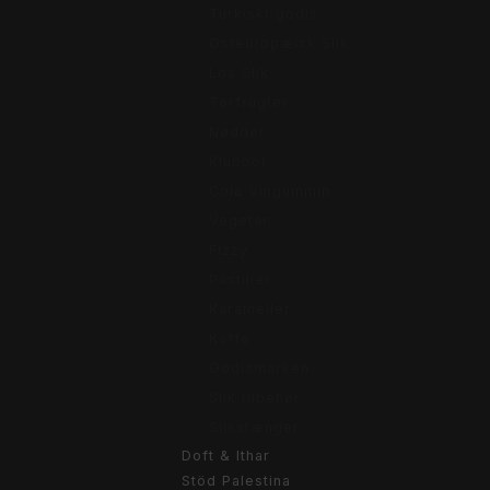
Turkiskt godis
Østeuropæisk Slik
Lös Slik
Tørfrugter
Nødder
Klubbor
Cola Vingummin
Vegetar
Fizzy
Pastiller
Karameller
Kaffe
Godismärken
Slik tilbehør
Slikstænger
Doft & Ithar
Stöd Palestina