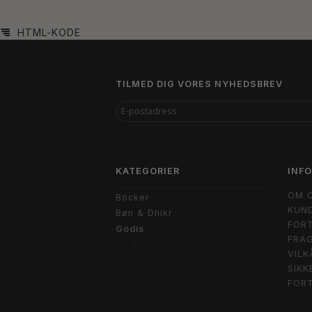
HTML-KODE
TILMED DIG VORES NYHEDSBREV
E-
POSTADRESS
KATEGORIER
INF
OM 
Böcker
KUND
Bøn & Dhikr
FORT
Godis
FRAG
Bland 10 Poser 10%
VILK
Rabat
SIKK
Godispaket
FOR
Barnslik