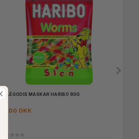
GELÉGODIS MASKAR HARIBO 80G
STJ
16,00 DKK
18