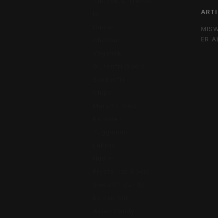
Tik Tok & Trends
ARTI
Is
Dadler
MIS
ER A
Choklad
Vegansk
Glutenfri Godis
Sockerfri
Chips
Marsmallows
Karamell
Tuggummi
Lakrits
Nudler
Frystorkat Godis
Swedish Candy
Balkan Slik
Asian Candy