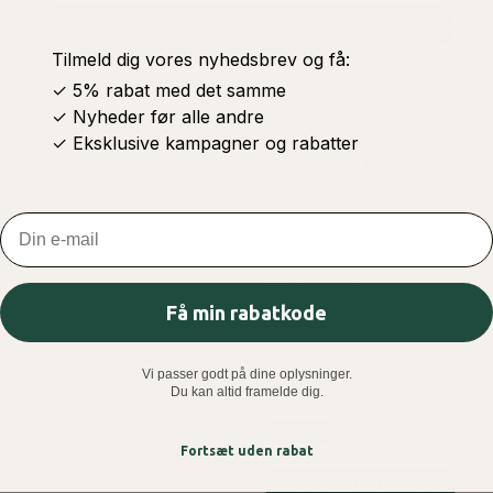
LÄGG TILL VARUKORGEN
Tilmeld dig vores nyhedsbrev og få:
✓ 5% rabat med det samme
✓ Nyheder før alle andre
A OM DU VILL RAPPORTERA
✓ Eksklusive kampagner og rabatter
LÄGG RECENSIO
DITT NAMN
Email
BEDÖMNING
Få min rabatkode
REDOGÖRELSE
Vi passer godt på dine oplysninger.
Du kan altid framelde dig.
Fortsæt uden rabat
SKICKA RECENSION