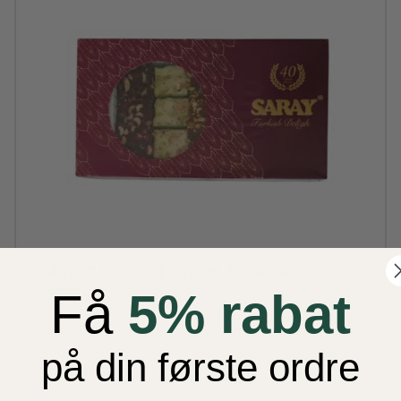
BLANDET TYRKISKE LOKUM, SARAY 400G
Få
5% rabat
70,00 DKK
på din første ordre