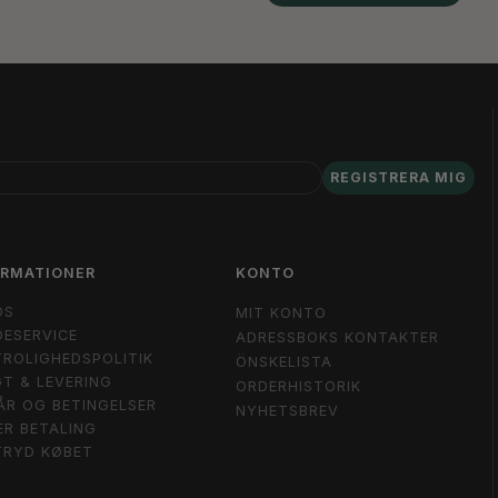
REGISTRERA MIG
ORMATIONER
KONTO
OS
MIT KONTO
ESERVICE
ADRESSBOKS KONTAKTER
ROLIGHEDSPOLITIK
ÖNSKELISTA
T & LEVERING
ORDERHISTORIK
ÅR OG BETINGELSER
NYHETSBREV
ER BETALING
TRYD KØBET