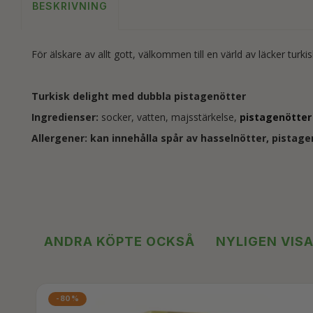
BESKRIVNING
För älskare av allt gott, välkommen till en värld av läcker turkis
Turkisk delight med dubbla pistagenötter
Ingredienser:
socker, vatten, majsstärkelse,
pistagenötter
Allergener: kan innehålla spår av hasselnötter, pistage
ANDRA KÖPTE OCKSÅ
NYLIGEN VIS
-80%