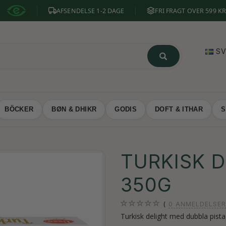
AFSENDELSE 1-2 DAGE
FRI FRAGT OVER 599 KR
S
BÖCKER
BØN & DHIKR
GODIS
DOFT & ITHAR
S
TURKISK D
350G
0
ANMELDELSER
Turkisk delight med dubbla pist