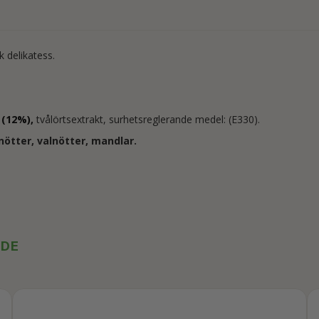
k delikatess.
 (12%),
tvålörtsextrakt, surhetsreglerande medel: (E330).
nötter, valnötter, mandlar.
ADE