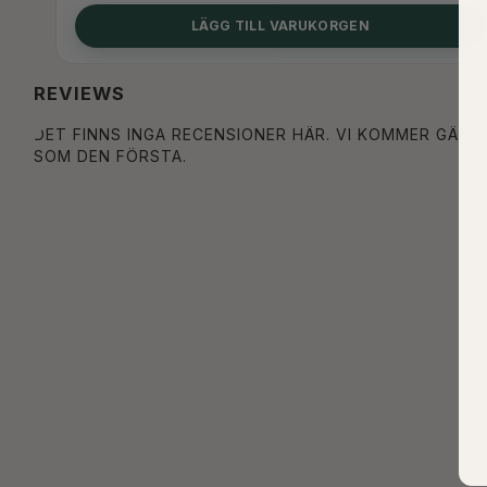
LÄGG TILL VARUKORGEN
REVIEWS
DET FINNS INGA RECENSIONER HÄR. VI KOMMER GÄRN
SOM DEN FÖRSTA.