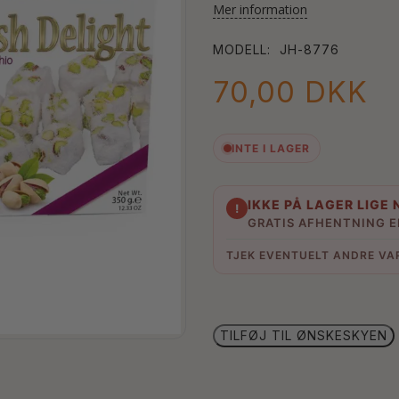
Mer information
MODELL:
JH-8776
70,00 DKK
INTE I LAGER
IKKE PÅ LAGER LIGE 
!
GRATIS AFHENTNING E
TJEK EVENTUELT ANDRE VA
TILFØJ TIL ØNSKESKYEN