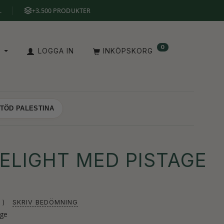
.
+3.500 PRODUKTER
0
V
LOGGA IN
INKÖPSKORG
TÖD PALESTINA
ELIGHT MED PISTAGE
SKRIV BEDÖMNING
age