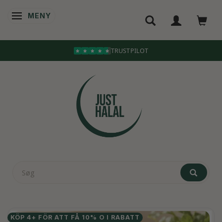
MENY
ÄNDRA NAVIGERING
TRUSTPILOT
KÖP 4+ FÖR ATT FÅ 10% O I RABATT