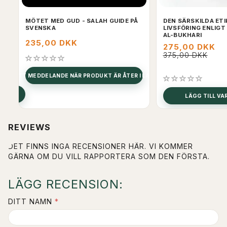
MÖTET MED GUD - SALAH GUIDE PÅ
DEN SÄRSKILDA ETI
SVENSKA
LIVSFÖRING ENLIGT
AL-BUKHARI
235,00 DKK
275,00 DKK
375,00 DKK
FÅ ETT MEDDELANDE NÄR PRODUKT ÄR ÅTER I LAGER
LÄGG TILL V
REVIEWS
DET FINNS INGA RECENSIONER HÄR. VI KOMMER
GÄRNA OM DU VILL RAPPORTERA SOM DEN FÖRSTA.
LÄGG RECENSION:
DITT NAMN