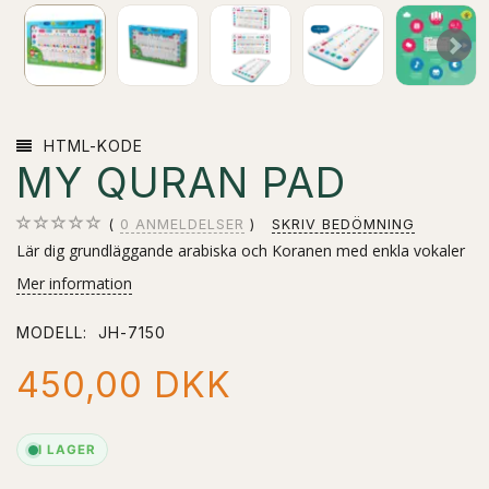
HTML-KODE
MY QURAN PAD
0
ANMELDELSER
SKRIV BEDÖMNING
Lär dig grundläggande arabiska och Koranen med enkla vokaler
Mer information
MODELL:
JH-7150
450,00 DKK
I LAGER