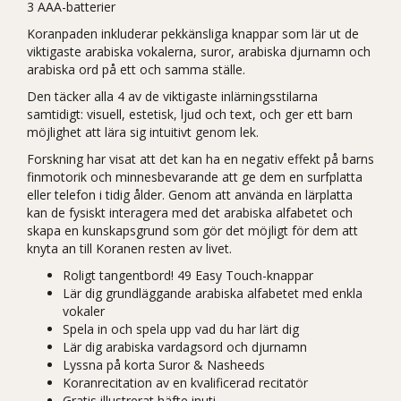
3 AAA-batterier
Koranpaden inkluderar pekkänsliga knappar som lär ut de
viktigaste arabiska vokalerna, suror, arabiska djurnamn och
arabiska ord på ett och samma ställe.
Den täcker alla 4 av de viktigaste inlärningsstilarna
samtidigt: visuell, estetisk, ljud och text, och ger ett barn
möjlighet att lära sig intuitivt genom lek.
Forskning har visat att det kan ha en negativ effekt på barns
finmotorik och minnesbevarande att ge dem en surfplatta
eller telefon i tidig ålder. Genom att använda en lärplatta
kan de fysiskt interagera med det arabiska alfabetet och
skapa en kunskapsgrund som gör det möjligt för dem att
knyta an till Koranen resten av livet.
Roligt tangentbord! 49 Easy Touch-knappar
Lär dig grundläggande arabiska alfabetet med enkla
vokaler
Spela in och spela upp vad du har lärt dig
Lär dig arabiska vardagsord och djurnamn
Lyssna på korta Suror & Nasheeds
Koranrecitation av en kvalificerad recitatör
Gratis illustrerat häfte inuti