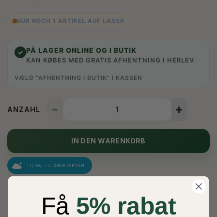
NUR NOCH 1 ARTIKEL AUF LAGER
PÅ LAGER ONLINE OG I BUTIK
✓
KAN KØBES MED GRATIS AFHENTNING I HERLEV
VÆLG “AFHENTNING I BUTIK” I KASSEN
ANZAHL
IN DEN WARENKORB
TILFØJ TIL ØNSKESKYEN
EBENSO GEKAUFT
MEHR...
Få
5% rabat