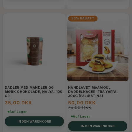
33% RABATT
DADLER MED MANDLER OG
HÅNDLAVET MAAMOUL
MØRK CHOKOLADE, NALYA, 100
DADDELKAGER, FRA YAFFA,
GR.
300G (PALÆSTINA)
35,00 DKK
50,00 DKK
75,00 DKK
Auf Lager
Auf Lager
IN DEN WARENKORB
IN DEN WARENKORB