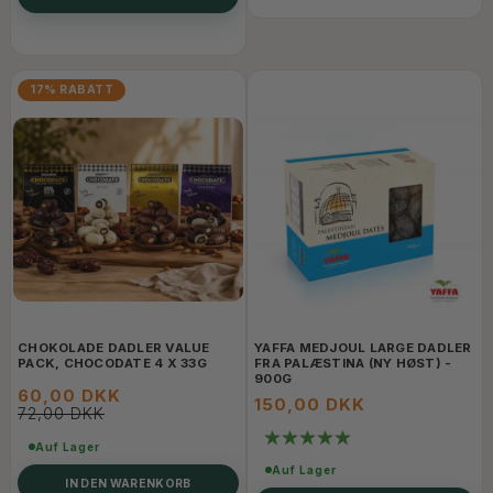
17% RABATT
CHOKOLADE DADLER VALUE
YAFFA MEDJOUL LARGE DADLER
PACK, CHOCODATE 4 X 33G
FRA PALÆSTINA (NY HØST) -
900G
60,00 DKK
150,00 DKK
72,00 DKK
Auf Lager
Auf Lager
IN DEN WARENKORB