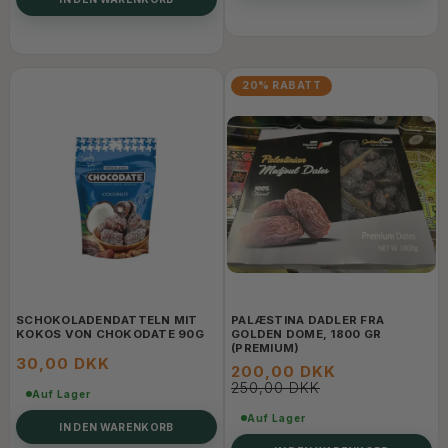
20% RABATT
SCHOKOLADENDATTELN MIT
PALÆSTINA DADLER FRA
KOKOS VON CHOKODATE 90G
GOLDEN DOME, 1800 GR
(PREMIUM)
30,00 DKK
200,00 DKK
250,00 DKK
Auf Lager
Auf Lager
IN DEN WARENKORB