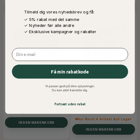
Tilmeld dig vores nyhedsbrev og få:
✓ 5% rabat med det samme
✓ Nyheder før alle andre
✓ Eksklusive kampagner og rabatter
Email
Få min rabatkode
Vi passer godt på dine oplysninger.
CHOKODADLER FRA
CHOKODATTELN VON
Du kan altid framelde dig.
CHOCODATE BLANDET 230G
CHOCODATE DUNKLE
SCHOKOLADE 90 G (OHNE
65,00 DKK
KÜNSTLICHEN ZUCKER)
Fortsæt uden rabat
30,00 DKK
Auf Lager
Nur Noch 4 Artikel Auf Lager
IN DEN WARENKORB
IN DEN WARENKORB