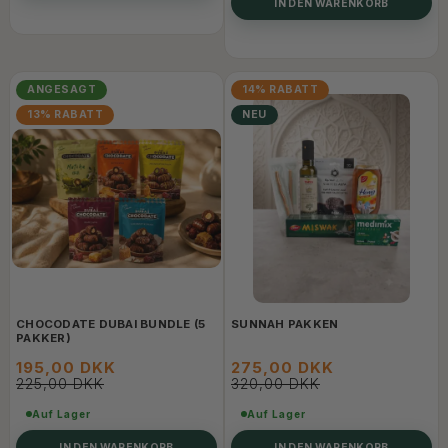
IN DEN WARENKORB
ANGESAGT
14% RABATT
13% RABATT
NEU
CHOCODATE DUBAI BUNDLE (5
SUNNAH PAKKEN
PAKKER)
195,00 DKK
275,00 DKK
225,00 DKK
320,00 DKK
Auf Lager
Auf Lager
IN DEN WARENKORB
IN DEN WARENKORB