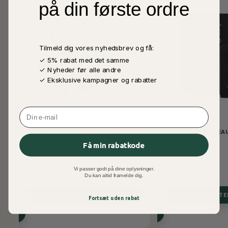
på din første ordre
Tilmeld dig vores nyhedsbrev og få:
✓ 5% rabat med det samme
✓ Nyheder før alle andre
✓ Eksklusive kampagner og rabatter
Email
MEHNDI/HENNA CONE, NEHA 25G
CREDO FOR MEN EAU
INSIGNIA 100ML
Få min rabatkode
15,00 DKK
50,00 DKK
100,00 DKK
Vi passer godt på dine oplysninger.
Du kan altid framelde dig.
BENACHRICHTIGUNG ERHALTEN WENN WIEDER AUF LAGER
BENACHRICHTIGUNG ERHALTE
Fortsæt uden rabat
EN
ALLE OPTIONEN ANSEHEN