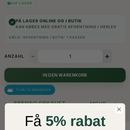
AUF LAGER
PÅ LAGER ONLINE OG I BUTIK
✓
KAN KØBES MED GRATIS AFHENTNING I HERLEV
VÆLG “AFHENTNING I BUTIK” I KASSEN
ANZAHL
IN DEN WARENKORB
TILFØJ TIL ØNSKESKYEN
EBENSO GEKAUFT
MEHR...
Få
5% rabat
50% RABATT