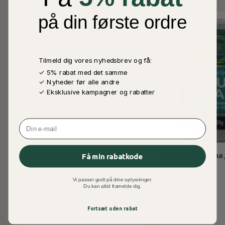
på din første ordre
50% RABATT
Tilmeld dig vores nyhedsbrev og få:
✓ 5% rabat med det samme
✓ Nyheder før alle andre
✓ Eksklusive kampagner og rabatter
Email
Få min rabatkode
SOUR BELT, CANDY METER 45 CM
SHAVING ALUM BAR,
STYK
5,00 DKK
20,00 DKK
Vi passer godt på dine oplysninger.
10,00 DKK
Du kan altid framelde dig.
Fortsæt uden rabat