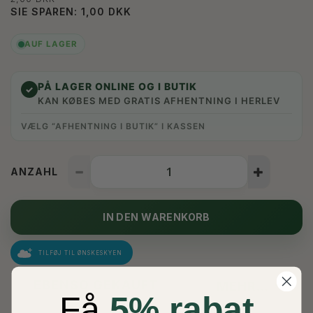
SIE SPAREN:
1,00 DKK
AUF LAGER
PÅ LAGER ONLINE OG I BUTIK
✓
KAN KØBES MED GRATIS AFHENTNING I HERLEV
VÆLG “AFHENTNING I BUTIK” I KASSEN
ANZAHL
IN DEN WARENKORB
TILFØJ TIL ØNSKESKYEN
EBENSO GEKAUFT
MEHR...
Få
5% rabat