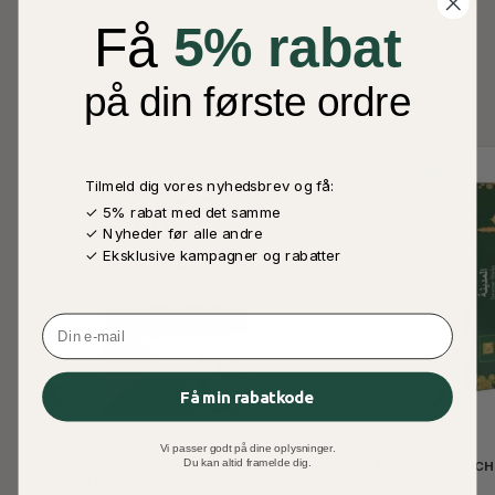
Få
5% rabat
EBENSO GEKAUFT
MEHR...
på din første ordre
ANGESAGT
Tilmeld dig vores nyhedsbrev og få:
✓ 5% rabat med det samme
✓ Nyheder før alle andre
✓ Eksklusive kampagner og rabatter
Email
Få min rabatkode
Vi passer godt på dine oplysninger.
Du kan altid framelde dig.
STREET STICKERS, FREE PALESTINE,
AL MADINAH RÄUC
50 STK