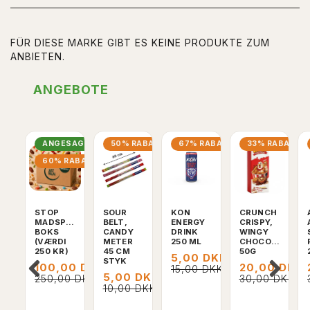
FÜR DIESE MARKE GIBT ES KEINE PRODUKTE ZUM
ANBIETEN.
ANGEBOTE
ANGESAGT
50% RABATT
67% RABATT
33% RABATT
60% RABATT
STOP
SOUR
KON
CRUNCH
MADSPILD
BELT,
ENERGY
CRISPY,
BOKS
CANDY
DRINK
WINGY
(VÆRDI
METER
250 ML
CHOCOLATE,
250 KR)
45 CM
50G
5,00 DKK
STYK
100,00 DKK
20,00 DKK
15,00 DKK
5,00 DKK
250,00 DKK
30,00 DKK
10,00 DKK