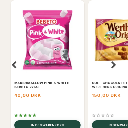
MARSHMALLOW PINK & WHITE
SOFT CHOCOLATE T
BEBETO 275G
WERTHERS ORIGINA
40,00 DKK
150,00 DKK
IN DEN WARENKORB
IN DEN WA