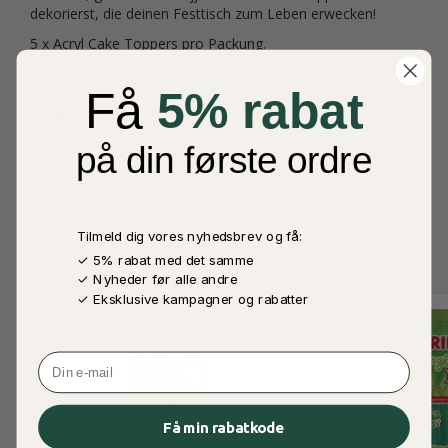
dekorierst, die deinen Festtisch zum Leben erwecken!
5 x Acryl Cake Toppers pro Packung.
Größe 11 x 7 cm.
Få
5% rabat
Langlebiges Plastik
på din første ordre
EBENSO GEKAUFT
MEHR...
Tilmeld dig vores nyhedsbrev og få:
✓ 5% rabat med det samme
✓ Nyheder før alle andre
✓ Eksklusive kampagner og rabatter
Email
Få min rabatkode