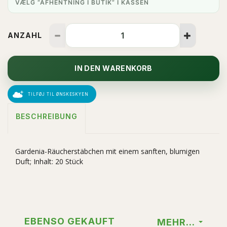
VÆLG “AFHENTNING I BUTIK” I KASSEN
ANZAHL
IN DEN WARENKORB
TILFØJ TIL ØNSKESKYEN
BESCHREIBUNG
Gardenia-Räucherstäbchen mit einem sanften, blumigen
Duft; Inhalt: 20 Stück
EBENSO GEKAUFT
MEHR...