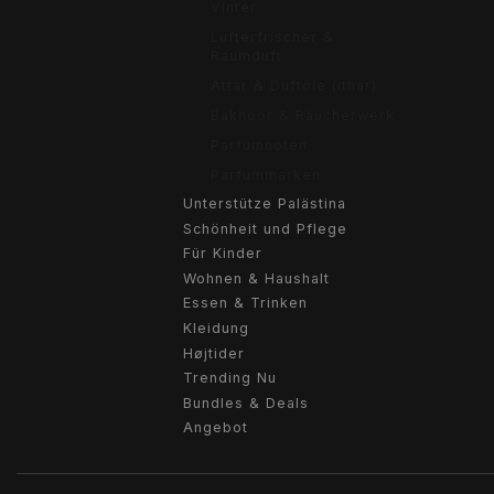
Vinter
Lufterfrischer &
Raumduft
Attar & Duftöle (Ithar)
Bakhoor & Räucherwerk
Parfümnoten
Parfummarken
Unterstütze Palästina
Schönheit und Pflege
Für Kinder
Wohnen & Haushalt
Essen & Trinken
Kleidung
Højtider
Trending Nu
Bundles & Deals
Angebot