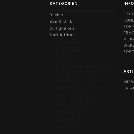
KATEGORIEN
INF
OM 
Bücher
KUND
Bøn & Dhikr
FORT
Süßigkeiten
FRAG
Duft & Ithar
VILK
Für Männer
SIKK
Für Frauen
FOR
Unisex
- RESTSSALG PARFUMER
ARTI
- MIN 50% -
Arabische Bestseller
MIS
Sommer %
ER A
Gourmand Parfumer
Kaaba und Medina
Geschenksets
Autoduft
Körperspray