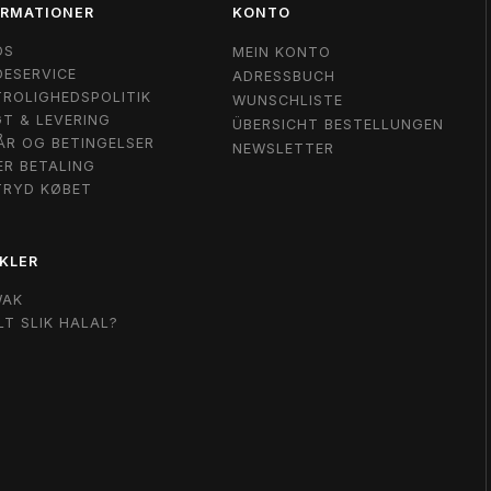
ORMATIONER
KONTO
OS
MEIN KONTO
ESERVICE
ADRESSBUCH
ROLIGHEDSPOLITIK
WUNSCHLISTE
T & LEVERING
ÜBERSICHT BESTELLUNGEN
ÅR OG BETINGELSER
NEWSLETTER
ER BETALING
TRYD KØBET
KLER
WAK
LT SLIK HALAL?