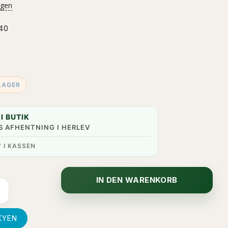
igen
40
LAGER
I BUTIK
S AFHENTNING I HERLEV
” I KASSEN
IN DEN WARENKORB
KYEN