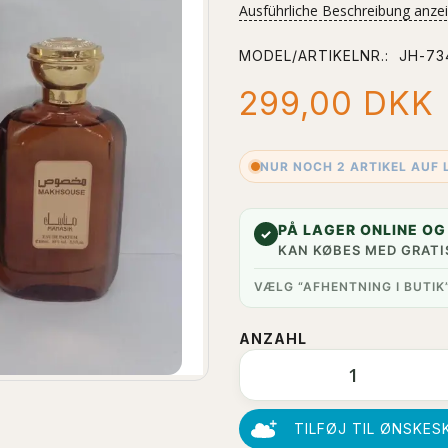
Ausführliche Beschreibung anze
MODEL/ARTIKELNR.:
JH-73
299,00 DKK
NUR NOCH 2 ARTIKEL AUF 
PÅ LAGER ONLINE OG 
✓
KAN KØBES MED GRATI
VÆLG “AFHENTNING I BUTIK
ANZAHL
TILFØJ TIL ØNSKES