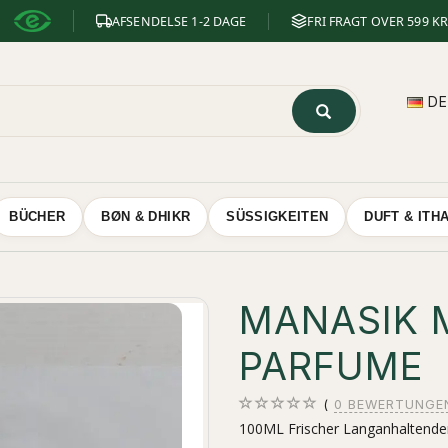
AFSENDELSE 1-2 DAGE
FRI FRAGT OVER 599 KR
D
BÜCHER
BØN & DHIKR
SÜSSIGKEITEN
DUFT & ITH
MANASIK 
PARFUME
0
BEWERTUNGE
100ML Frischer Langanhaltender