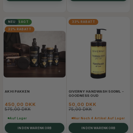
ANGESAGT
NEU
33% RABATT
22% RABATT
AKHI PAKKEN
GIVERNY HANDWASH 500ML -
GOODNESS OUD
450,00 DKK
50,00 DKK
575,00 DKK
75,00 DKK
Auf Lager
Nur Noch 4 Artikel Auf Lager
IN DEN WARENKORB
IN DEN WARENKORB