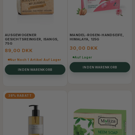
AUSGEWOGENER
MANDEL-ROSEN-HANDSEIFE,
GESICHTSREINIGER, ISANGS,
HIMALAYA, 125G
75G
30,00 DKK
89,00 DKK
Auf Lager
Nur Noch 1 Artikel Auf Lager
IN DEN WARENKORB
IN DEN WARENKORB
38% RABATT