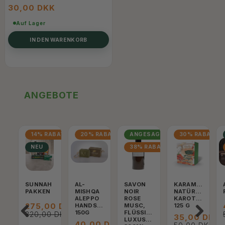
30,00 DKK
Auf Lager
IN DEN WARENKORB
ANGEBOTE
14% RABATT
20% RABATT
ANGESAGT
30% RABATT
NEU
38% RABATT
SUNNAH
AL-
SAVON
KARAMAT
PAKKEN
MISHQA
NOIR
NATÜRLICHE
ALEPPO
ROSE
KAROTTENSEIFE
275,00 DKK
HANDSEIFE,
MUSC,
125 G
150G
FLÜSSIGE
320,00 DKK
35,00 DKK
LUXUSSEIFE,
40,00 DKK