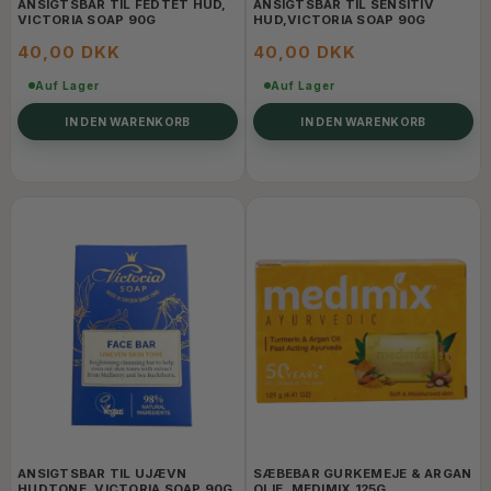
ANSIGTSBAR TIL FEDTET HUD,
ANSIGTSBAR TIL SENSITIV
VICTORIA SOAP 90G
HUD,VICTORIA SOAP 90G
40,00 DKK
40,00 DKK
Auf Lager
Auf Lager
IN DEN WARENKORB
IN DEN WARENKORB
ANSIGTSBAR TIL UJÆVN
SÆBEBAR GURKEMEJE & ARGAN
HUDTONE, VICTORIA SOAP 90G
OLIE, MEDIMIX 125G