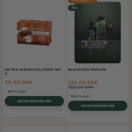
13% RABATT
NEU
VATIKA SANDELHOLZSEIFE 100
BLACKSEED PAKKEN
G
30,00 DKK
225,00 DKK
259,00 DKK
Auf Lager
Auf Lager
IN DEN WARENKORB
IN DEN WARENKORB