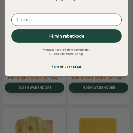
Email
Få min rabatkode
Vi passer godt på dine oplysninger.
Du kan altid framelde dig.
BIO-ZITRONENGRAS-SEIFE
BIO-KAFFEE-SEIFE
Fortsæt uden rabat
49,00 DKK
49,00 DKK
Nur Noch 3 Artikel Auf Lager
Nur Noch 4 Artikel Auf Lager
IN DEN WARENKORB
IN DEN WARENKORB