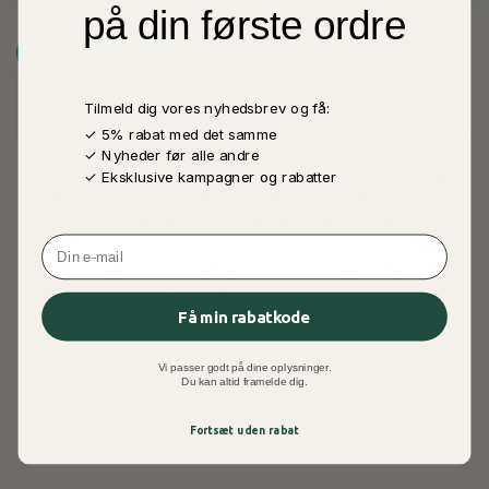
på din første ordre
TILFØJ TIL ØNSKESKYEN
BESKRIVELSE
INFORMATION
Tilmeld dig vores nyhedsbrev og få:
✓ 5% rabat med det samme
✓ Nyheder før alle andre
This book presents the right way for the Muslims to live up
✓ Eksklusive kampagner og rabatter
to the standards set by the QurÂ´an and Sunnah so that the
success in this life and the life hereafter can be realised.
Each aspect related has been supported by the Verses and
Email
Ahadith to give the true perspective of the right way so that
it can be adopted accordingly.
Få min rabatkode
Vi passer godt på dine oplysninger.
Du kan altid framelde dig.
DINE SIDST SETE PRODUKTER
Fortsæt uden rabat