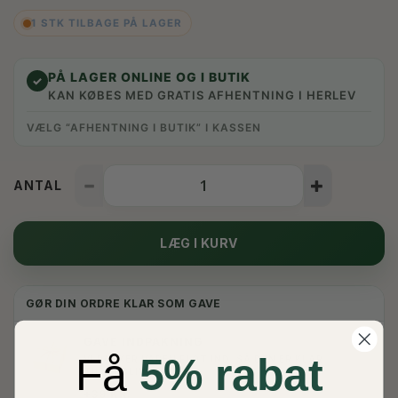
1 STK TILBAGE PÅ LAGER
PÅ LAGER ONLINE OG I BUTIK
✓
KAN KØBES MED GRATIS AFHENTNING I HERLEV
VÆLG “AFHENTNING I BUTIK” I KASSEN
ANTAL
LÆG I KURV
GØR DIN ORDRE KLAR SOM GAVE
GAVE INDPAKNING
Få
5% rabat
VI PAKKER VAREN FLOT IND, SÅ DEN ER KLAR
✓
TIL AT BLIVE GIVET.
+39 KR.